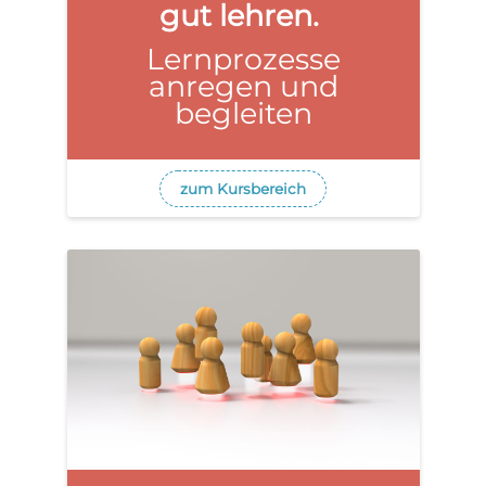
gut lehren.
Lernprozesse
a
anregen und
begleiten
b
zum Kursbereich
s
p
i