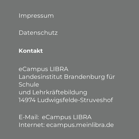
Blöcke
Blöcke
Blöcke
Blöcke
Impressum
Datenschutz
Kontakt
eCampus LIBRA
Landesinstitut Brandenburg für
Schule
und Lehrkräftebildung
14974 Ludwigsfelde-Struveshof
E-Mail:
eCampus LIBRA
Internet:
ecampus.meinlibra.de