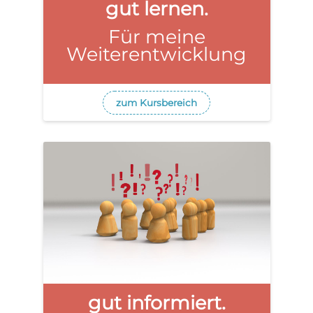
gut lernen.
e
Für meine
Weiterentwicklung
l
zum Kursbereich
e
n
gut informiert.