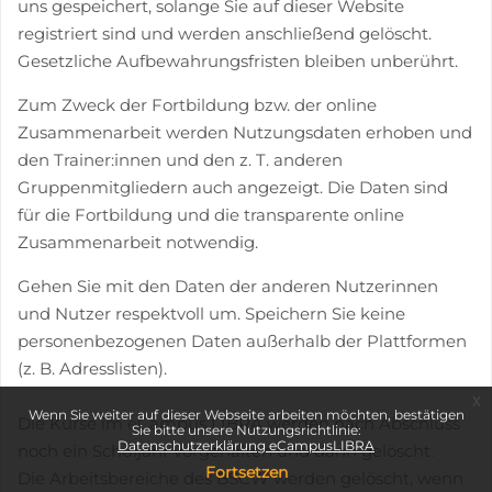
uns gespeichert, solange Sie auf dieser Website
registriert sind und werden anschließend gelöscht.
Gesetzliche Aufbewahrungsfristen bleiben unberührt.
Zum Zweck der Fortbildung bzw. der online
Zusammenarbeit werden Nutzungsdaten erhoben und
den Trainer:innen und den z. T. anderen
Gruppenmitgliedern auch angezeigt. Die Daten sind
für die Fortbildung und die transparente online
Zusammenarbeit notwendig.
Gehen Sie mit den Daten der anderen Nutzerinnen
und Nutzer respektvoll um. Speichern Sie keine
personenbezogenen Daten außerhalb der Plattformen
(z. B. Adresslisten).
x
Wenn Sie weiter auf dieser Webseite arbeiten möchten, bestätigen
Die Kurse im eCampus LIBRA werden nach Abschluss
Sie bitte unsere Nutzungsrichtlinie:
Datenschutzerklärung eCampusLIBRA
noch ein Schuljahr vorgehalten und dann gelöscht.
Fortsetzen
Die Arbeitsbereiche des BSCW werden gelöscht, wenn